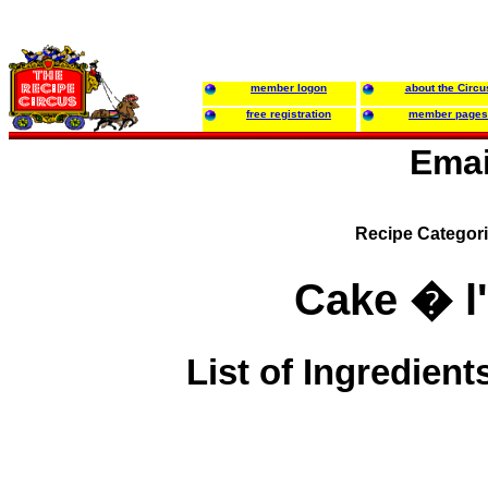
member logon
about the Circu
free registration
member pages
Emai
Recipe Categor
Cake � l
List of Ingredient