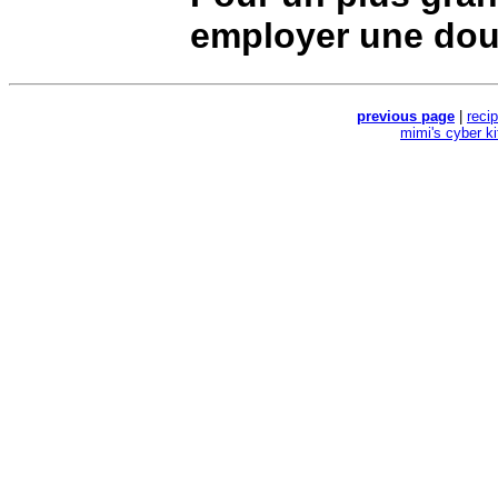
employer une doub
previous page
|
reci
mimi's cyber k